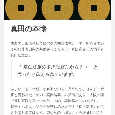
真田の本懐
信濃国上田藩そして松代藩の初代藩主として、明治まで続
く松代藩真田家の基礎をつくりあげた真田家最大の功労者
真田信之は、
「 常に法度の多きは宜しからず 」 と
言ったと伝えられています。
あまりにも「幸村」が有名なので、目立たちませんが、智
将と言われた、かの「真田昌幸」の嫡男であり、大阪の陣
で徳川家康を追いつめた、あの「真田幸村」の兄です。
特筆すべきは、父と弟が苦しめた天下人「徳川家康」が信
之を恨むのではなく、逆にその「誠実さ」を評価したこと