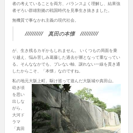
者の考えていることを両方、バランスよく理解し、結果強
者ぞろい群雄割拠の戦国時代を見事生き抜きました。
無機質で事なかれ主義の現代社会。
////////// 真田の本懐 //////////
が、生き残るカギかもしれません。 いくつもの局面を乗
り越え、悩み苦しみ葛藤した過去が層となって重なってい
る。そんななかでも、ブレない軸、譲れない一線を貫き通
したからこそ、「本懐」なのですね。
私の地元大阪上町。駆け巡って遊んだ大阪城や真田山。
幼き頃
を思い
出しな
がら、
大河ド
ラマ
「真田