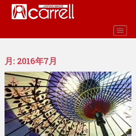
S
k
i
p
t
TOGGLE
o
m
a
月:
2016年7月
i
n
c
o
n
t
e
n
t