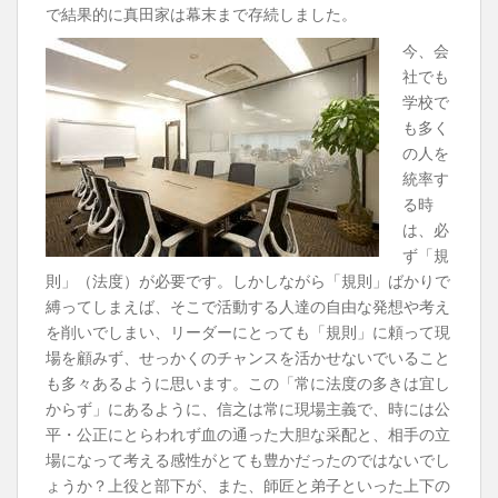
で結果的に真田家は幕末まで存続しました。
今、会
社でも
学校で
も多く
の人を
統率す
る時
は、必
ず「規
則」（法度）が必要です。しかしながら「規則」ばかりで
縛ってしまえば、そこで活動する人達の自由な発想や考え
を削いでしまい、リーダーにとっても「規則」に頼って現
場を顧みず、せっかくのチャンスを活かせないでいること
も多々あるように思います。この「常に法度の多きは宜し
からず」にあるように、信之は常に現場主義で、時には公
平・公正にとらわれず血の通った大胆な采配と、相手の立
場になって考える感性がとても豊かだったのではないでし
ょうか？上役と部下が、また、師匠と弟子といった上下の