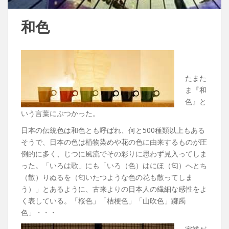
和色
たまた
ま『和
色』と
いう言葉にぶつかった。
日本の伝統色は和色とも呼ばれ、何と500種類以上もある
そうで、日本の色は植物染めや花の色に由来するものが圧
倒的に多く、じつに風流でその彩りに思わず見入ってしま
った。「いろは歌」にも「いろ（色）はにほ（匂）へとち
（散）りぬるを（匂いたつような色の花も散ってしま
う）」とあるように、古来よりの日本人の繊細な感性をよ
く表している。「桜色」「桔梗色」「山吹色」躑躅
色」・・・