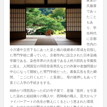
家業が
呉服屋
であっ
たこと
もあ
り、学
生時代
に京都
市内の
小川通中立売下るにあった染と織の後継者の育成を目指し
た専門学校に通っていた。京都市内に設立された日本染織
学園である。染色学界の大先達である上村六郎氏を学園長
に迎え、人間国宝の羽田登喜男氏などの作家や老舗問屋が
中心になって開校した専門学校だった。募集広告を見た瞬
間、「ここに行くんだ！」と直感し、母の後押しもあって
直ぐに入学の手続きをする。
純粋かつ理想高かった幻の寺子屋で、老舗「龍村」を引退
した染めと組紐織りの職人や、西陣織の職人、芸大からフ
ァイバーアートの先生が教えにくるという恵まれた環境
で、おのおのの分野でその技を惜しみなく教えてくれた。