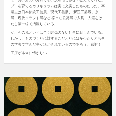
プロを育てるカリキュラムは実に充実したものだった。卒
業生は日本伝統工芸展、現代工芸展、 新匠工芸展、京
展、現代クラフト展など 様々な公募展で入賞、入選をは
たし第一線で活躍している。
が、今の私といえば全く関係のない仕事に勤しんでいる。
しかし、ものづくりに対するこだわりには多少たりともそ
の学舎で学んだ事が活かされているのであろう。感謝！
工房が本当に懐かしい