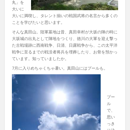
丸」を
大いに
大いに満喫し、タレント揃いの戦国武将の名言から多くの
ことを学びたいと思います。
そんな真田山。陸軍墓地は昔、真田幸村が大坂の陣の時に
大坂城の出丸として陣地をつくり、徳川の大軍を迎え撃っ
た古戦場跡に西南戦争、日清、日露戦争から、この太平洋
戦争に至るまでの戦没者将兵を埋葬したり、お骨を預かっ
ています。知っていましたか。
7月に入りめちゃくちゃ暑い。真田山にはプールも。
プー
ル
で、
思い
っき