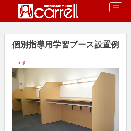
S
TOGGLE
k
i
p
t
o
個別指導用学習ブース設置例
m
a
i
前
n
c
o
n
t
e
n
t