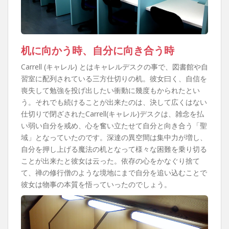
机に向かう時、自分に向き合う時
Carrell (キャレル) とはキャレルデスクの事で、図書館や自
習室に配列されている三方仕切りの机。彼女曰く、自信を
喪失して勉強を投げ出したい衝動に幾度もかられたとい
う。それでも続けることが出来たのは、決して広くはない
仕切りで閉ざされたCarrell(キャレル)デスクは、雑念を払
い弱い自分を戒め、心を奮い立たせて自分と向き合う「聖
域」となっていたのです。深達の異空間は集中力が増し、
自分を押し上げる魔法の机となって様々な困難を乗り切る
ことが出来たと彼女は云った。依存の心をかなぐり捨て
て、禅の修行僧のような境地にまで自分を追い込むことで
彼女は物事の本質を悟っていったのでしょう。