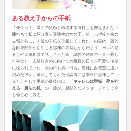
ある教え子からの手紙
「先生っ！」満面の笑顔と昂揚する気持ちを抑えきれない
面持ちで私に駆け寄る受験生の女の子。第一志望校合格の
吉報と共に、１通の手紙を手渡してくれた。内容は一般的
な師弟関係から生じる感謝の気持ちから始まり、日々の励
ましや進路相談で話し合った事、試験の結果で一喜一憂し
た事など、志望校合格に向けての挑戦の日々が可愛い便箋
に綴られていた。雨の日も風の日も、愚鈍に自習室に通い
詰めた彼女。送迎してくれた保護者には本当に感謝してい
ると。そして手紙の最後には、「
キャレルは聖域 夢を叶
える 魔法の机
」の一節が。感動的なメッセージとして今
も強く心に残る。