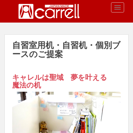
S
TOGGLE
k
i
p
t
o
自習室用机・自習机・個別ブ
m
a
ースのご提案
i
n
c
キャレルは聖域 夢を叶える
o
魔法の机
n
t
e
n
t