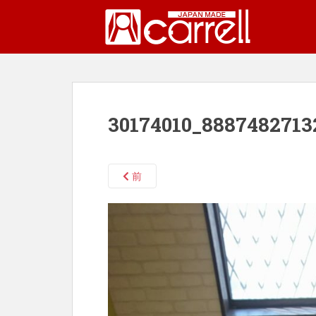
S
k
i
p
t
o
m
30174010_8887482713
a
i
n
c
前
o
n
t
e
n
t