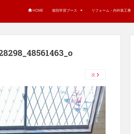
HOME
個別学習ブース
リフォーム・内外装工事
28298_48561463_o
次