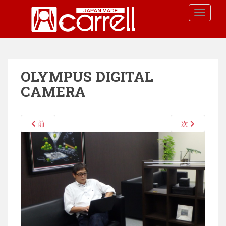
S
TOGGLE
k
i
p
t
o
OLYMPUS DIGITAL
m
a
CAMERA
i
n
c
前
次
o
n
t
e
n
t