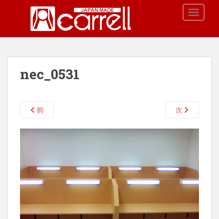
S
TOGGLE
k
i
p
t
o
nec_0531
m
a
i
n
前
次
c
o
n
t
e
n
t