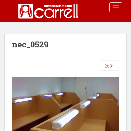
S
TOGGLE
k
i
p
t
o
nec_0529
m
a
i
n
次
c
o
n
t
e
n
t