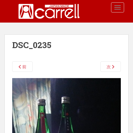
S
TOGGLE
k
i
p
t
o
DSC_0235
m
a
i
n
前
次
c
o
n
t
e
n
t