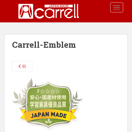
S
TOGGLE
k
i
p
t
o
Carrell-Emblem
m
a
i
n
前
c
o
n
t
e
n
t