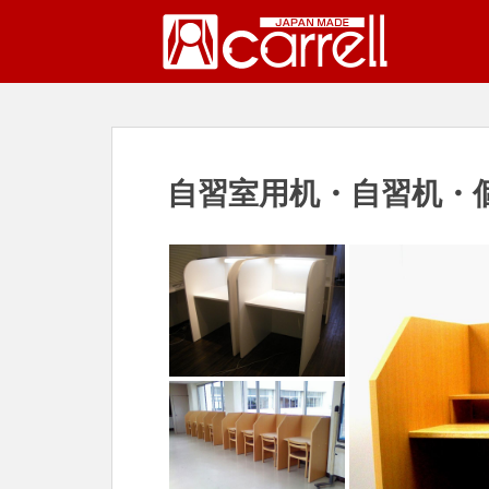
S
k
i
p
t
o
m
自習室用机・自習机・
a
i
n
c
o
n
t
e
n
t