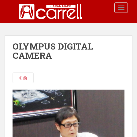
S
TOGGLE
k
i
p
t
o
OLYMPUS DIGITAL
m
a
CAMERA
i
n
c
前
o
n
t
e
n
t